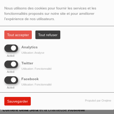
INVITÉS STEFANO MONTEFIORI
Nous utilisons des cookies pour fournir les services et les
JOURNALISTE ET ROSHELLE
fonctionnalités proposés sur notre site et pour améliorer
l'expérience de nos utilisateurs.
CHANTEUSE
Tout accepter
Tout refuser
Analytics
Utilisation: Analyse
Activé
Twitter
Utilisation: Fonctionnalité
Activé
Facebook
Utilisation: Fonctionnalité
Activé
Propulsé par Orejime
Sauvegarder
Invités : le journaliste
Stefano Montefiori
, correspondant du
Corriere della Sera
et la chanteuse
Roshelle