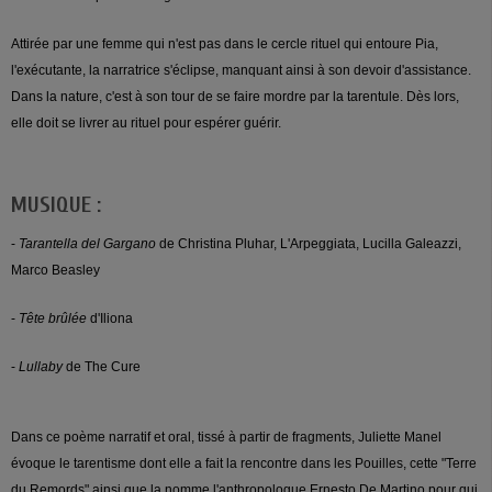
Attirée par une femme qui n'est pas dans le cercle rituel qui entoure Pia,
l'exécutante, la narratrice s'éclipse, manquant ainsi à son devoir d'assistance.
Dans la nature, c'est à son tour de se faire mordre par la tarentule. Dès lors,
elle doit se livrer au rituel pour espérer guérir.
MUSIQUE :
-
Tarantella del Gargano
de Christina Pluhar, L'Arpeggiata, Lucilla Galeazzi,
Marco Beasley
-
Tête brûlée
d'Iliona
-
Lullaby
de The Cure
Dans ce poème narratif et oral, tissé à partir de fragments, Juliette Manel
évoque le tarentisme dont elle a fait la rencontre dans les Pouilles, cette "Terre
du Remords" ainsi que la nomme l'anthropologue Ernesto De Martino pour qui