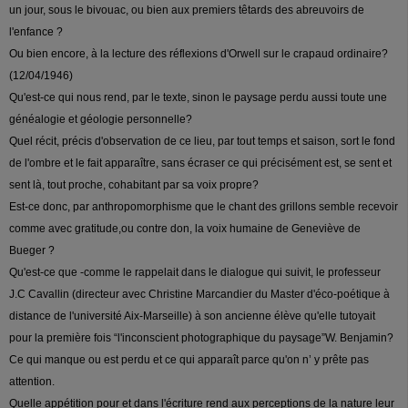
un jour, sous le bivouac, ou bien aux premiers têtards des abreuvoirs de
l'enfance ?
Ou bien encore, à la lecture des réflexions d'Orwell sur le crapaud ordinaire?
(12/04/1946)
Qu'est-ce qui nous rend, par le texte, sinon le paysage perdu aussi toute une
généalogie et géologie personnelle?
Quel récit, précis d'observation de ce lieu, par tout temps et saison, sort le fond
de l'ombre et le fait apparaître, sans écraser ce qui précisément est, se sent et
sent là, tout proche, cohabitant par sa voix propre?
Est-ce donc, par anthropomorphisme que le chant des grillons semble recevoir
comme avec gratitude,ou contre don, la voix humaine de Geneviève de
Bueger ?
Qu'est-ce que -comme le rappelait dans le dialogue qui suivit, le professeur
J.C Cavallin (directeur avec Christine Marcandier du Master d'éco-poétique à
distance de l'université Aix-Marseille) à son ancienne élève qu'elle tutoyait
pour la première fois “l'inconscient photographique du paysage”W. Benjamin?
Ce qui manque ou est perdu et ce qui apparaît parce qu'on n’ y prête pas
attention.
Quelle appétition pour et dans l'écriture rend aux perceptions de la nature leur