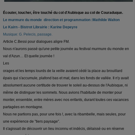
Écouter, toucher, être touché du col d'Aubisque au col de Couraduque.
Le murmure du monde direction et programmation :Mathilde Walton
Le Kairn - Bistrot Librairie : Karine Depeyre
Musique: G. Pelecis, passage.
Article C.Bessi pour dialogues aligre FM.
Nous n'aurons passé qu'une petite journée au festival murmure du monde en
val d'Azun… Et quelle journée !
Les
orages et les temps lourds de la veille avaient cédé la place au brouillard
épais qui s'accumule, plafond bas et mat, dans les fonds de vallée. Il n'y avait
absolument aucune certitude de trouver le soleil au-dessus de l'Aubisque, ni
même de distinguer les sommets. Nous avions l'habitude de monter pour
monter, ensemble, entre mères avec nos enfants, durant toutes ces vacances
partagées en montagne.
Nous ne partions pas, pour une fois !, avec la ribambelle, mais seules, pour
une expérience de ”tiers paysage”.
Il s'agissait de découvrir un lieu inconnu et indécis, délaissé ou en réserve