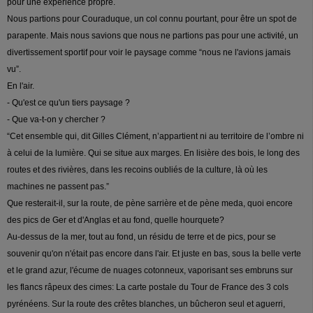
pour une expérience propre.
Nous partions pour Couraduque, un col connu pourtant, pour être un spot de
parapente. Mais nous savions que nous ne partions pas pour une activité, un
divertissement sportif pour voir le paysage comme “nous ne l'avions jamais
vu”.
En l'air.
- Qu'est ce qu'un tiers paysage ?
- Que va-t-on y chercher ?
“Cet ensemble qui, dit Gilles Clément, n’appartient ni au territoire de l’ombre ni
à celui de la lumière. Qui se situe aux marges. En lisière des bois, le long des
routes et des rivières, dans les recoins oubliés de la culture, là où les
machines ne passent pas.”
Que resterait-il, sur la route, de pène sarrière et de pène meda, quoi encore
des pics de Ger et d'Anglas et au fond, quelle hourquete?
Au-dessus de la mer, tout au fond, un résidu de terre et de pics, pour se
souvenir qu'on n'était pas encore dans l'air. Et juste en bas, sous la belle verte
et le grand azur, l'écume de nuages cotonneux, vaporisant ses embruns sur
les flancs râpeux des cimes: La carte postale du Tour de France des 3 cols
pyrénéens. Sur la route des crêtes blanches, un bûcheron seul et aguerri,