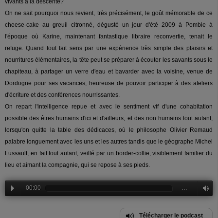
vivants à la descente?
On ne sait pourquoi nous revient, très précisément, le goût mémorable de ce
cheese-cake au greuil citronné, dégusté un jour d'été 2009 à Pombie à
l'époque où Karine, maintenant fantastique libraire reconvertie, tenait le
refuge. Quand tout fait sens par une expérience très simple des plaisirs et
nourritures élémentaires, la tête peut se préparer à écouter les savants sous le
chapiteau, à partager un verre d'eau et bavarder avec la voisine, venue de
Dordogne pour ses vacances, heureuse de pouvoir participer à des ateliers
d'écriture et des conférences nourrissantes.
On repart l'intelligence repue et avec le sentiment vif d'une cohabitation
possible des êtres humains d'ici et d'ailleurs, et des non humains tout autant,
lorsqu'on quitte la table des dédicaces, où le philosophe Olivier Remaud
palabre longuement avec les uns et les autres tandis que le géographe Michel
Lussault, en fait tout autant, veillé par un border-collie, visiblement familier du
lieu et aimant la compagnie, qui se repose à ses pieds.
00:00
…
Télécharger le podcast