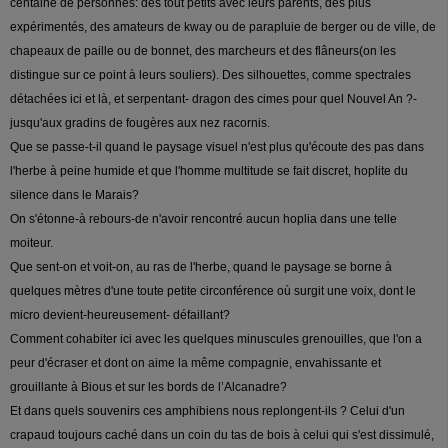
centaine de personnes: des tout petits avec leurs parents, des plus
expérimentés, des amateurs de kway ou de parapluie de berger ou de ville, de
chapeaux de paille ou de bonnet, des marcheurs et des flâneurs(on les
distingue sur ce point à leurs souliers). Des silhouettes, comme spectrales
détachées ici et là, et serpentant- dragon des cimes pour quel Nouvel An ?-
jusqu'aux gradins de fougères aux nez racornis.
Que se passe-t-il quand le paysage visuel n'est plus qu'écoute des pas dans
l'herbe à peine humide et que l'homme multitude se fait discret, hoplite du
silence dans le Marais?
On s'étonne-à rebours-de n'avoir rencontré aucun hoplia dans une telle
moiteur.
Que sent-on et voit-on, au ras de l'herbe, quand le paysage se borne à
quelques mètres d'une toute petite circonférence où surgit une voix, dont le
micro devient-heureusement- défaillant?
Comment cohabiter ici avec les quelques minuscules grenouilles, que l'on a
peur d'écraser et dont on aime la même compagnie, envahissante et
grouillante à Bious et sur les bords de l’Alcanadre?
Et dans quels souvenirs ces amphibiens nous replongent-ils ? Celui d'un
crapaud toujours caché dans un coin du tas de bois à celui qui s'est dissimulé,