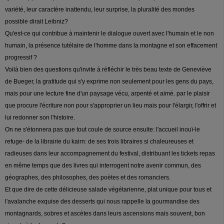
variété, leur caractère inattendu, leur surprise, la pluralité des mondes
possible dirait Leibniz?
Qu'est-ce qui contribue à maintenir le dialogue ouvert avec l'humain et le non
humain, la présence tutélaire de l'homme dans la montagne et son effacement
progressif ?
Voilà bien des questions qu'invite à réfléchir le très beau texte de Geneviève
de Bueger, la gratitude qui s'y exprime non seulement pour les gens du pays,
mais pour une lecture fine d'un paysage vécu, arpenté et aimé. par le plaisir
que procure l'écriture non pour s'approprier un lieu mais pour l'élargir, l'offrir et
lui redonner son l'histoire.
On ne s'étonnera pas que tout coule de source ensuite: l'accueil inouï-le
refuge- de la librairie du kairn: de ses trois libraires si chaleureuses et
radieuses dans leur accompagnement du festival, distribuant les tickets repas
en même temps que des livres qui interrogent notre avenir commun, des
géographes, des philosophes, des poètes et des romanciers.
Et que dire de cette délicieuse salade végétarienne, plat unique pour tous et
l'avalanche exquise des desserts qui nous rappelle la gourmandise des
montagnards, sobres et ascètes dans leurs ascensions mais souvent, bon