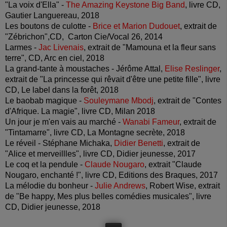
"La voix d'Ella" -
The Amazing Keystone Big Band
, livre CD,
Gautier Languereau, 2018
Les boutons de culotte -
Brice et Marion Dudouet
, extrait de
"Zébrichon",CD, Carton Cie/Vocal 26, 2014
Larmes -
Jac Livenais
, extrait de "Mamouna et la fleur sans
terre", CD, Arc en ciel, 2018
La grand-tante à moustaches - Jérôme Attal,
Elise Reslinger
,
extrait de "La princesse qui rêvait d'être une petite fille", livre
CD, Le label dans la forêt, 2018
Le baobab magique -
Souleymane Mbodj
, extrait de "Contes
d'Afrique. La magie", livre CD, Milan 2018
Un jour je m'en vais au marché -
Wanabi Fameur
, extrait de
"Tintamarre", livre CD, La Montagne secrète, 2018
Le réveil - Stéphane Michaka,
Didier Benetti
, extrait de
"Alice et merveillles", livre CD, Didier jeunesse, 2017
Le coq et la pendule -
Claude Nougaro
, extrait "Claude
Nougaro, enchanté !", livre CD, Editions des Braques, 2017
La mélodie du bonheur -
Julie Andrews
, Robert Wise, extrait
de "Be happy, Mes plus belles comédies musicales", livre
CD, Didier jeunesse, 2018