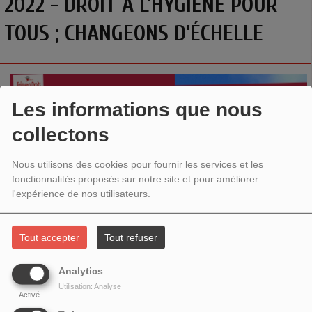
2022 - DROIT À L'HYGIÈNE POUR
TOUS ; CHANGEONS D'ÉCHELLE
Les informations que nous
collectons
Nous utilisons des cookies pour fournir les services et les
fonctionnalités proposés sur notre site et pour améliorer
l'expérience de nos utilisateurs.
Se doucher tous les jours, ou au moins régulièrement, est
Tout accepter
Tout refuser
tenu pour un acquis. Pourtant, entre les problèmes de
canalisations, les habitations insalubres et les gens n'ayant
Analytics
tout simplement pas de logement, nombre d'entre nous n'ont
Utilisation: Analyse
Activé
pas accès à ce droit le plus basique.