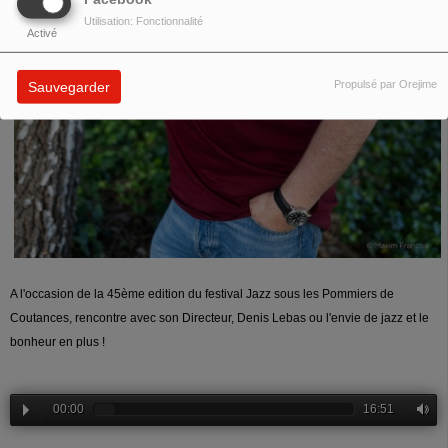
Utilisation: Fonctionnalité
Activé
Propulsé par Orejime
Sauvegarder
A l'occasion de la 45ème edition du festival Jazz sous les Pommiers de
Coutances, rencontre avec son Directeur, Denis Lebas ou l'envie de jazz et le
bonheur en plus !
00:00
16:51