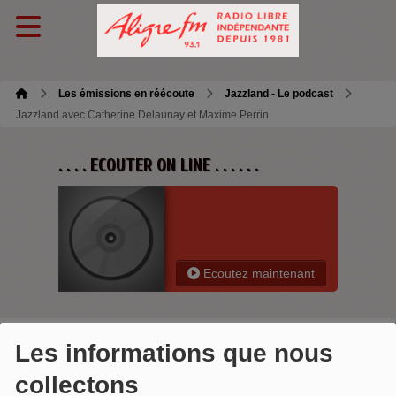
Les émissions en réécoute
Jazzland - Le podcast
Jazzland avec Catherine Delaunay et Maxime Perrin
. . . . ECOUTER ON LINE . . . . . .
Ecoutez maintenant
Les informations que nous
JAZZLAND AVEC CATHERINE
collectons