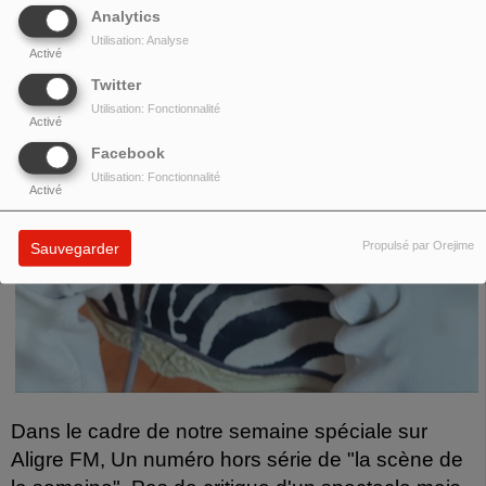
Analytics
Utilisation: Analyse
Activé
Twitter
Utilisation: Fonctionnalité
Activé
Facebook
Utilisation: Fonctionnalité
Activé
Propulsé par Orejime
Sauvegarder
Dans le cadre de notre semaine spéciale sur
Aligre FM, Un numéro hors série de "la scène de