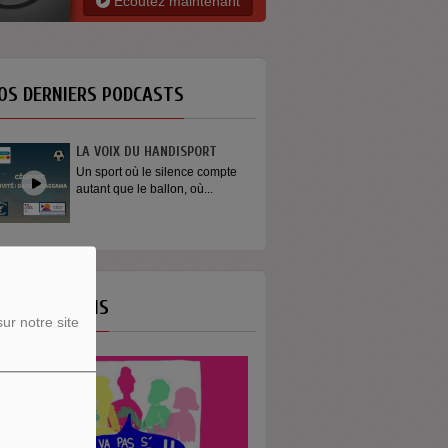
Ecoutez maintenant
OS DERNIERS PODCASTS
LA VOIX DU HANDISPORT
Un sport où le silence compte
autant que le ballon, où...
OS ÉMISSIONS
ur notre site