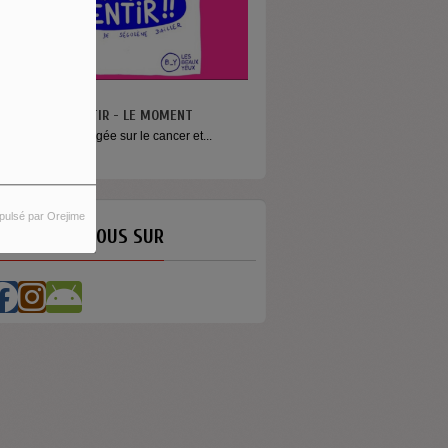
N VA PAS S’MENTIR - LE MOMENT
ne émission engagée sur le cancer et...
pulsé par Orejime
ETROUVEZ-NOUS SUR