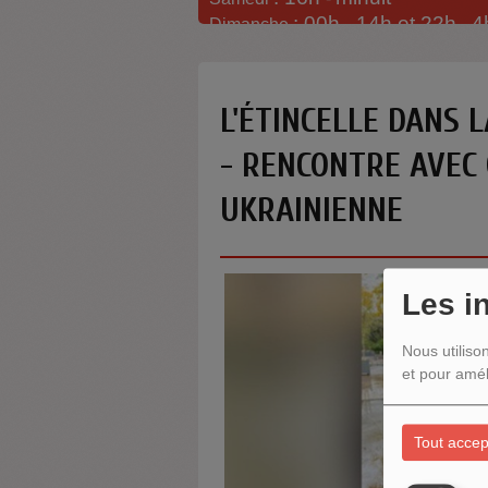
: 00h -
14h et 22h
4
Dimanche
-
L'ÉTINCELLE DANS 
- RENCONTRE AVEC 
UKRAINIENNE
Les i
Nous utiliso
et pour amél
Tout accep