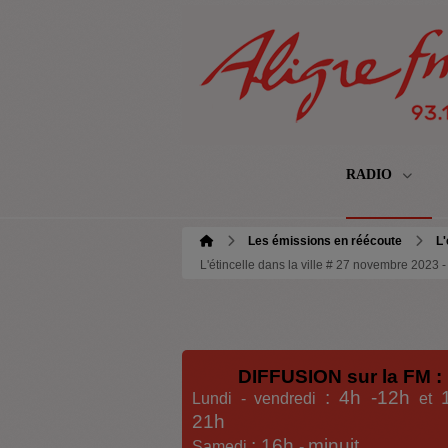
RADIO
Les émissions en réécoute
L'
L'étincelle dans la ville # 27 novembre 2023
DIFFUSION sur la FM :
: 4h -12h
Lundi - vendredi
et
21h
: 16h
minuit
Samedi
-