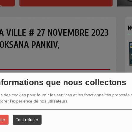
h
N
LA VILLE # 27 NOVEMBRE 2023
OKSANA PANKIV,
nformations que nous collectons
N
ns des cookies pour fournir les services et les fonctionnalités proposés s
iorer l'expérience de nos utilisateurs.
ter
Tout refuser