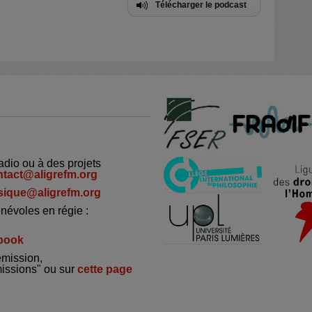
Télécharger le podcast
adio ou à des projets
ntact@aligrefm.org
ique@aligrefm.org
névoles en régie :
book
émission,
missions" ou sur
cette page