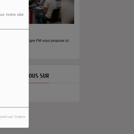
ur notre site
ORS LES MURS
icros baladeurs Aligre FM vous propose ici
'écouter des...
ETROUVEZ-NOUS SUR
pulsé par Orejime