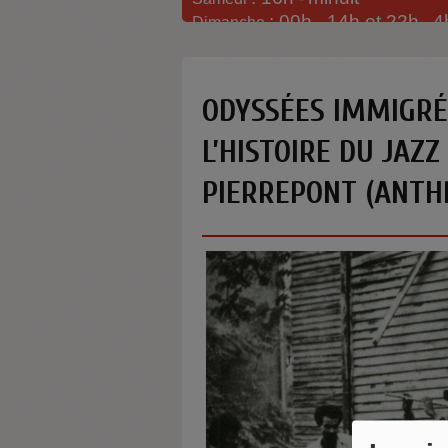
: 00h -
14h et 22h
4
Dimanche
-
ODYSSÉES IMMIGRÉE
L’HISTOIRE DU JAZ
PIERREPONT (ANTH