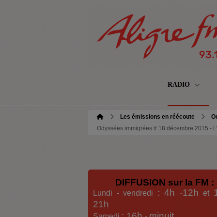
RADIO
Les émissions en réécoute
O
Odyssées immigrées # 18 décembre 2015 - L’hi
DIFFUSION sur la FM :
: 4h -12h
Lundi - vendredi
et
21h
: 16h
minuit
Samedi
-