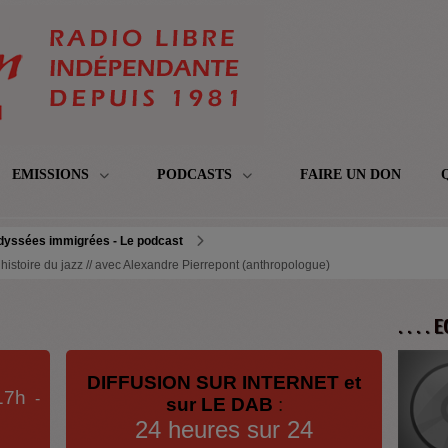
EMISSIONS
PODCASTS
FAIRE UN DON
dyssées immigrées - Le podcast
stoire du jazz // avec Alexandre Pierrepont (anthropologue)
. . . .
DIFFUSION SUR INTERNET et
17h
-
sur LE DAB
:
24 heures sur 24