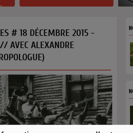
h
N
S # 18 DÉCEMBRE 2015 -
Z // AVEC ALEXANDRE
ROPOLOGUE)
N