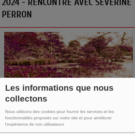
2024 - RENCONTRE AVEC SEVERINE
PERRON
Les informations que nous
collectons
Thème : La sagesse des plantes
Nous utilisons des cookies pour fournir les services et les
fonctionnalités proposés sur notre site et pour améliorer
Rencontre avec
Séverine Perron
pour la parition de
l'expérience de nos utilisateurs.
deux ouvrages :
"Alchimie végétale"
et
"Rituels"
chez