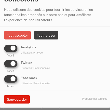
RENCONTRE AVEC GEOFFROY
DELORME
Nous utilisons des cookies pour fournir les services et les
fonctionnalités proposés sur notre site et pour améliorer
l'expérience de nos utilisateurs.
Tout accepter
Tout refuser
Analytics
Utilisation: Analyse
Activé
Twitter
Utilisation: Fonctionnalité
Activé
Facebook
Thème : Animalité, se relier
Utilisation: Fonctionnalité
Activé
Rencontre avec
Geoffroy Delorme
pour
L'homme-
Propulsé par Orejime
Sauvegarder
chevreuil
,
la nouvelle édition du livre en version illustrée
(même texte accompagné de 90 photos de la forêt et des