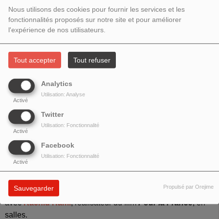
2023- NUIT AMÉRICAINE : RACHID
Nous utilisons des cookies pour fournir les services et les
HAMI
fonctionnalités proposés sur notre site et pour améliorer
l'expérience de nos utilisateurs.
Tout accepter
Tout refuser
Analytics
Utilisation: Analyse
Activé
Twitter
Utilisation: Fonctionnalité
Activé
Facebook
Utilisation: Fonctionnalité
Activé
VIVE LE CINÉMA (NUIT AMÉRICAINE)
Propulsé par Orejime
Sauvegarder
avec
Rachid Hami
, réalisateur du film
Pour la France
, en
salles.