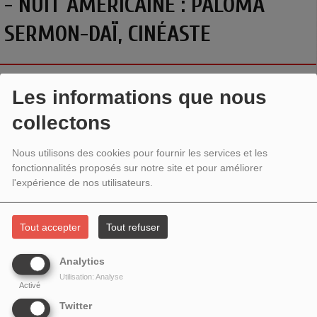
- NUIT AMÉRICAINE : PALOMA
SERMON-DAÏ, CINÉASTE
Les informations que nous
collectons
Nous utilisons des cookies pour fournir les services et les
fonctionnalités proposés sur notre site et pour améliorer
l'expérience de nos utilisateurs.
Tout accepter
Tout refuser
NUIT AMÉRICAINE (VIVE LE CINÉMA !
)
Analytics
Utilisation: Analyse
Avec
Paloma Sermon-Daï
,
cinéaste, pour la sortie de son
Activé
film I
l pleut dans la maison
. En salles le 4 avril 2024.
Twitter